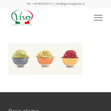
Tel. +39 0547322117 | info@germoglivivo.it