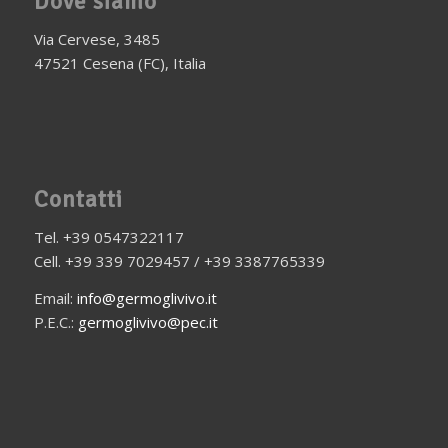
Dove siamo
Via Cervese, 3485
47521 Cesena (FC), Italia
Contatti
Tel. +39 0547322117
Cell. +39 339 7029457 / +39 3387765339
Email:
info@germoglivivo.it
P.E.C.:
germoglivivo@pec.it